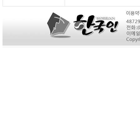
20위.
상록수
1289점