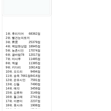
1위.
후리지어
68362점
2위.
뻘건눈의토끼
3위.
靑雲
25379점
4위.
백암현상엽
18945점
5위.
농촌시인
17074점
6위.
결바람78
12017점
7위.
마사루
11485점
8위.
엑셀
11385점
9위.
키다리
10614점
10위.
오드리
9494점
11위.
송옥
7661점
8414점
12위.
은유시인
7591점
13위.
산들
7490점
14위.
예각
3459점
15위.
김류하
3149점
16위.
돌고래
2741점
17위.
이쁜이
2237점
18위.
풋사과
1908점
19위.
유성
1740점