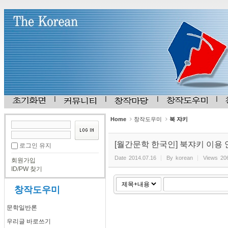
Sketchbook5, 스케치북5
Sketchbook5, 스케치북5
Home
창작도우미
북 쟈키
[월간문학 한국인] 북쟈키 이용
로그인 유지
Date
2014.07.16
By
korean
Views
20
회원가입
ID/PW 찾기
창작도우미
문학일반론
우리글 바로쓰기