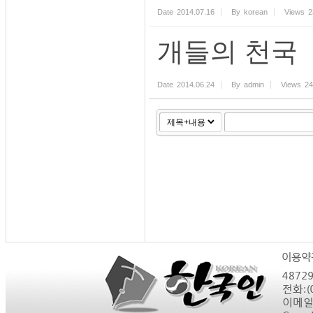
Date
2014.07.16
By
korean
Views
2
개들의 천국
Date
2014.06.24
By
admin
Views
24