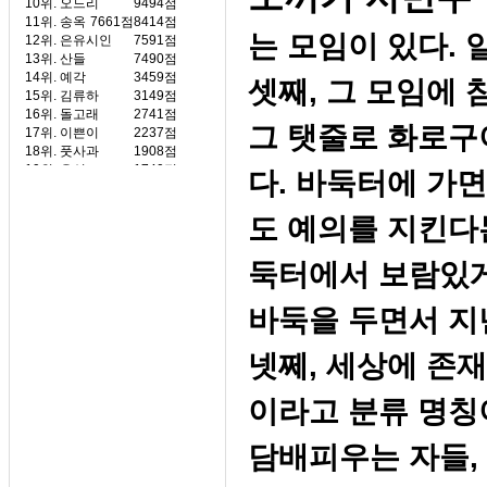
10위.
오드리
9494점
11위.
송옥
7661점
8414점
는 모임이 있다. 
12위.
은유시인
7591점
13위.
산들
7490점
14위.
예각
3459점
셋째, 그 모임에
15위.
김류하
3149점
16위.
돌고래
2741점
그 탯줄로 화로
17위.
이쁜이
2237점
18위.
풋사과
1908점
19위.
유성
1740점
다. 바둑터에 가
20위.
상록수
1289점
도 예의를 지킨다
둑터에서 보람있게
바둑을 두면서 지
넷쩨, 세상에 존
이라고 분류 명칭이
담배피우는 자들, 