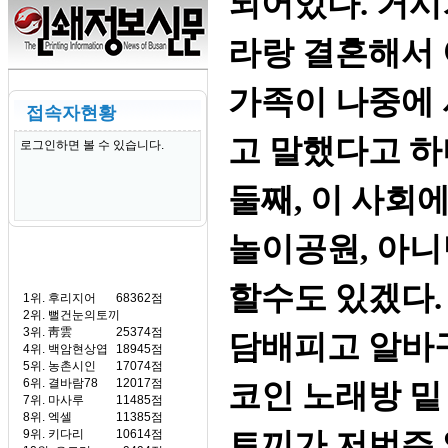
되어있다. 거시
라랑 결혼해서
가족이 나중에 
접속자현황
고 말했다고 하더라
로그인하면 볼 수 있습니다.
둘째, 이 사회에
놀이공원, 아
할수도 있겠다
1위.
후리지어
68362점
2위.
뻘건눈의토끼
3위.
靑雲
25374점
담배피고 알바구
4위.
백암현상엽
18945점
5위.
농촌시인
17074점
6위.
결바람78
12017점
코인 노래방 밑
7위.
마사루
11485점
8위.
엑셀
11385점
토끼가 저번주
9위.
키다리
10614점