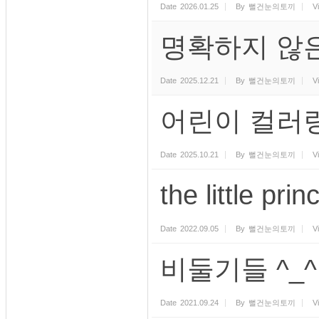
Date
2026.01.25
By
뻘건눈의토끼
V
명확하지 않은 
Date
2025.12.21
By
뻘건눈의토끼
V
어린이 컬러
Date
2025.10.21
By
뻘건눈의토끼
V
the little pr
Date
2022.09.05
By
뻘건눈의토끼
V
비둘기들 ^_^
Date
2021.09.24
By
뻘건눈의토끼
V