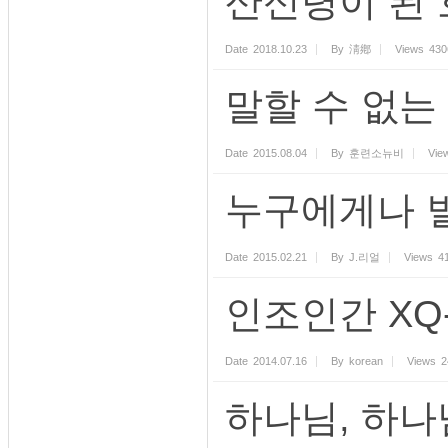
산신령이 된
Date
2018.10.23
By
淸鄕
Views
430
말할 수 없는
Date
2015.08.04
By
훈련소뉴비
Vie
누구에게나 
Date
2015.02.21
By
J.리얼
Views
4
인조인간 XQ-
Date
2014.07.16
By
korean
Views
2
하나님, 하나