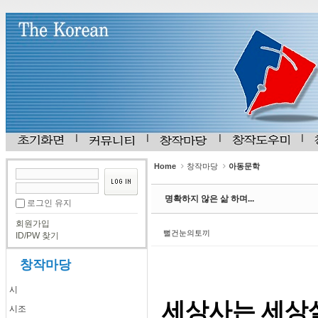
Sketchbook5, 스케치북5
Sketchbook5, 스케치북5
Home
창작마당
아동문학
명확하지 않은 삶 하며...
로그인 유지
회원가입
뻘건눈의토끼
ID/PW 찾기
창작마당
시
세상사는 세상
시조