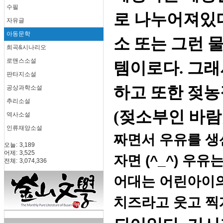
수필
로 나누어져있다
자유글
아동문학
소 또는 그런 
희곡&시나리오
로맨스소설
템이로다. 그
판타지소설
하고 또한 젖
공상과학소설
추리소설
(젖소부인 바람
역사소설
인류재앙소설
짜면서 우유를 생
오늘:
3,189
어제:
3,525
자면 (^_^) 우
전체:
3,074,336
어대는 어린아이
치즈라고 웃고 찍