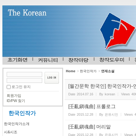
Sketchbook5, 스케치북5
Sketchbook5, 스케치북5
Home
한국인작가
연재소설
[월간문학 한국인] 한국인작가
로그인 유지
Date
2014.07.16
By
korean
Views
40
회원가입
ID/PW 찾기
[壬亂鎭魂曲] 프롤로그
한국인작가
Date
2015.12.28
By
은유시인
Views
한국인작가소개
[壬亂鎭魂曲] 머리말
시&시조
Date
2015.12.28
By
은유시인
Views