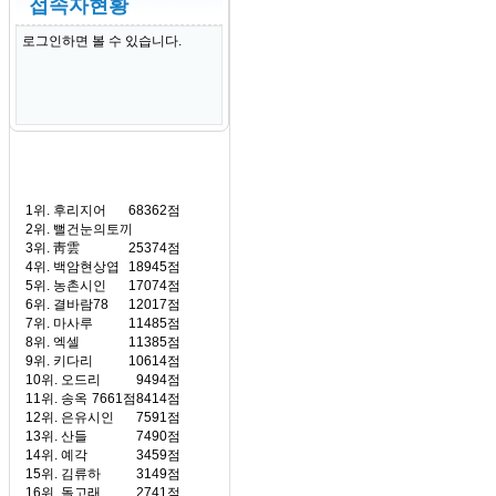
접속자현황
로그인하면 볼 수 있습니다.
1위.
후리지어
68362점
2위.
뻘건눈의토끼
3위.
靑雲
25374점
4위.
백암현상엽
18945점
5위.
농촌시인
17074점
6위.
결바람78
12017점
7위.
마사루
11485점
8위.
엑셀
11385점
9위.
키다리
10614점
10위.
오드리
9494점
11위.
송옥
7661점
8414점
12위.
은유시인
7591점
13위.
산들
7490점
14위.
예각
3459점
15위.
김류하
3149점
16위.
돌고래
2741점