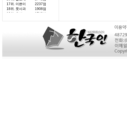
17위.
이쁜이
2237점
18위.
풋사과
1908점
19위.
유성
1740점
20위.
상록수
1289점