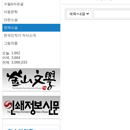
수필&자유글
아동문학
단편소설
연재소설
한국인작가 저서소개
그림작품
오늘:
1,862
어제:
3,684
전체:
3,066,033