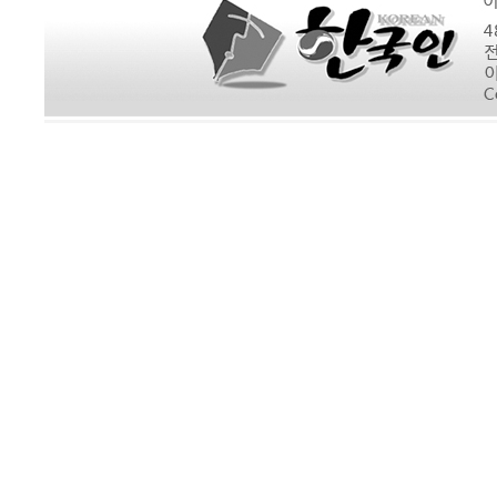
20위.
상록수
1740점
1289점