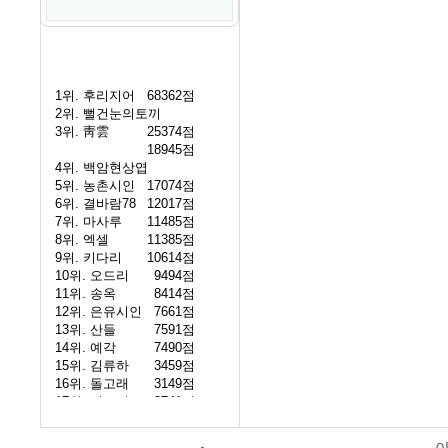
1위.
후리지어
68362점
2위.
뻘건눈의토끼
3위.
靑雲
25374점
18945점
4위.
백암현상엽
5위.
농촌시인
17074점
6위.
결바람78
12017점
7위.
마사루
11485점
8위.
엑셀
11385점
9위.
키다리
10614점
10위.
오드리
9494점
11위.
송옥
8414점
12위.
은유시인
7661점
13위.
산들
7591점
14위.
예각
7490점
15위.
김류하
3459점
16위.
돌고래
3149점
17위.
이쁜이
2741점
18위.
풋사과
2237점
19위.
유성
1908점