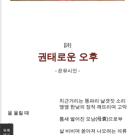
[詩]
권태로운 오후
- 은유시인 -
치근거리는 똥파리 날갯짓 소리
앵앵 한낮의 정적 깨뜨리며 고막
을 울릴 때
틈새 벌어진 모낭(母囊)으로부
터
목록
살 비비며 쏟아져 나오려는 석류
열기