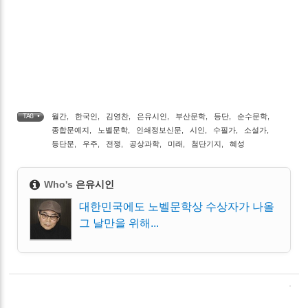
월간
,
한국인
,
김영찬
,
은유시인
,
부산문학
,
등단
,
순수문학
,
TAG •
종합문예지
,
노벨문학
,
인쇄정보신문
,
시인
,
수필가
,
소설가
,
등단문
,
우주
,
전쟁
,
공상과학
,
미래
,
첨단기지
,
혜성
Who's
은유시인
대한민국에도 노벨문학상 수상자가 나올
그 날만을 위해...