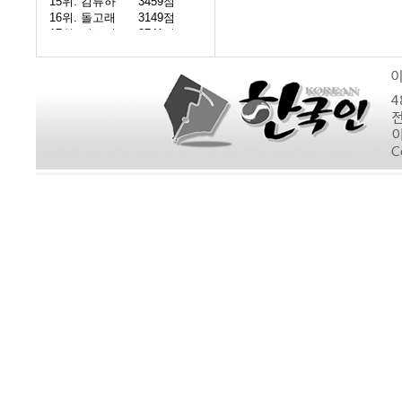
15위.
김류하
3459점
16위.
돌고래
3149점
17위.
이쁜이
2741점
18위.
풋사과
2237점
19위.
유성
1908점
20위.
상록수
1740점
1289점