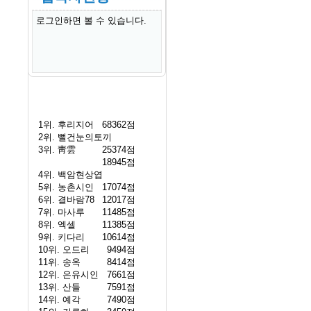
로그인하면 볼 수 있습니다.
1위.
후리지어
68362점
2위.
뻘건눈의토끼
3위.
靑雲
25374점
18945점
4위.
백암현상엽
5위.
농촌시인
17074점
6위.
결바람78
12017점
7위.
마사루
11485점
8위.
엑셀
11385점
9위.
키다리
10614점
10위.
오드리
9494점
11위.
송옥
8414점
12위.
은유시인
7661점
13위.
산들
7591점
14위.
예각
7490점