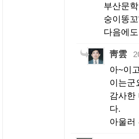
부산문학 
숭이똥꼬
다음에도
靑雲
2
아~이고
이는군
감사한
다.
아울러 