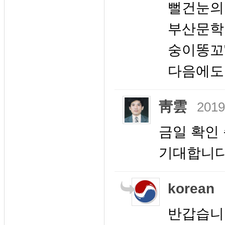
뻘건눈의
부산문학 
숭이똥꼬
다음에도
靑雲
2019
금일 확인
기대합니다.
korean
반갑습니다