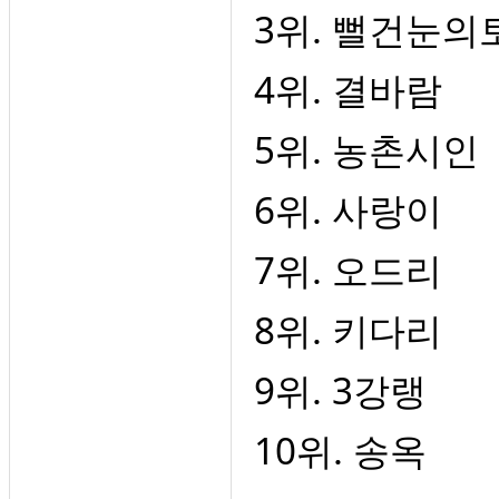
3위. 뻘건눈의
4위. 결바람
5위. 농촌시인
6위. 사랑이
7위. 오드리
8위. 키다리
9위. 3강랭
10위. 송옥