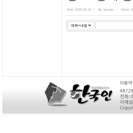
Date
2020.06.10
By
korean
Views
2