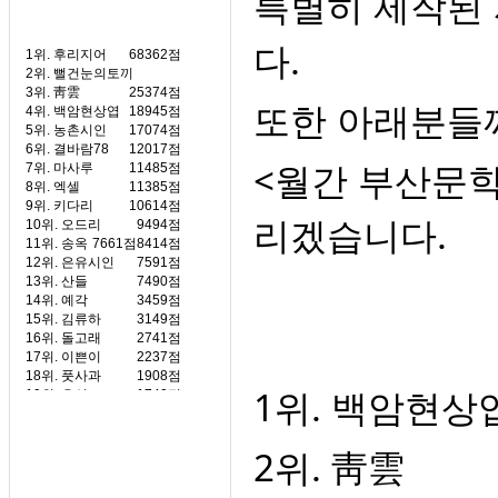
특별히 제작된
다.
1위.
후리지어
68362점
2위.
뻘건눈의토끼
3위.
靑雲
25374점
또한 아래분들
4위.
백암현상엽
18945점
5위.
농촌시인
17074점
6위.
결바람78
12017점
<월간 부산문학
7위.
마사루
11485점
8위.
엑셀
11385점
9위.
키다리
10614점
리겠습니다.
10위.
오드리
9494점
11위.
송옥
7661점
8414점
12위.
은유시인
7591점
13위.
산들
7490점
14위.
예각
3459점
15위.
김류하
3149점
16위.
돌고래
2741점
17위.
이쁜이
2237점
18위.
풋사과
1908점
1위. 백암현상
19위.
유성
1740점
20위.
상록수
1289점
2위. 靑雲