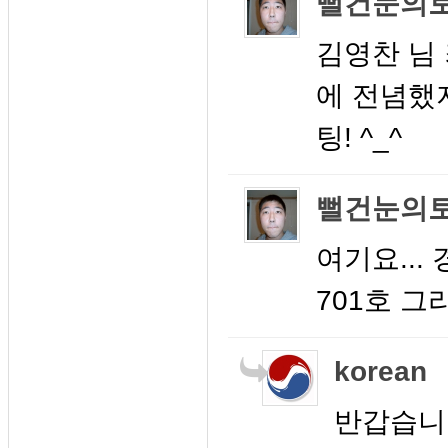
뻘건눈의
김영찬 님
에 전념했지
팅! ^_^
뻘건눈의
여기요...
701호 그리
korean
반갑습니