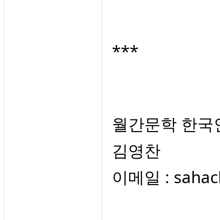
***
월간문학 한국
김영찬
이메일 :
sahac